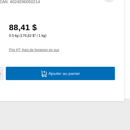
EAN:
4024596050214
88,41 $
Prix régulier :
0.5 kg
(176,82 $* / 1 kg)
Prix HT, frais de livraison en sus
Quantité de produit : Entrez la quantité s
e
Ajouter au panier