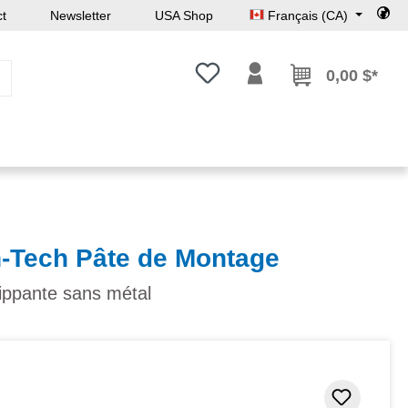
ct
Newsletter
USA Shop
Français (CA)
Vous avez 0 articles dans votre l
0,00 $*
h-Tech Pâte de Montage
rippante sans métal
Ajouter