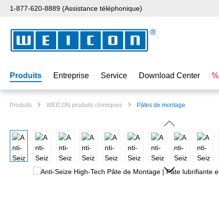
1-877-620-8889 (Assistance téléphonique)
ser au contenu principal
Passer à la recherche
Passer à la navigation principale
Produits
Entreprise
Service
Download Center
%
Produits
WEICON produits chimiques
Pâtes de montage
Ignorer la galerie d'images