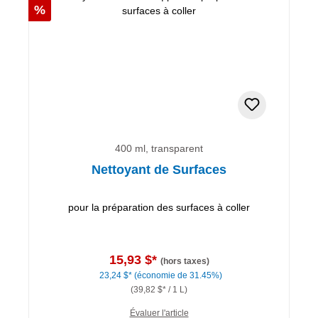
Réduction
%
400 ml, transparent
Nettoyant de Surfaces
pour la préparation des surfaces à coller
15,93 $*
(hors taxes)
23,24 $*
(économie de 31.45%)
(39,82 $* / 1 L)
Évaluer l'article