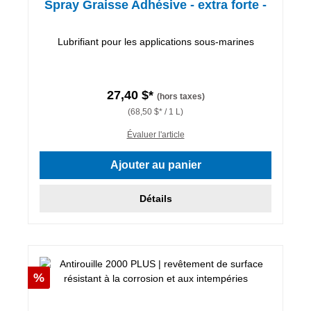
Spray Graisse Adhésive - extra forte -
Lubrifiant pour les applications sous-marines
27,40 $*
(hors taxes)
(68,50 $* / 1 L)
Évaluer l'article
Ajouter au panier
Détails
Réduction
%