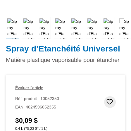
Spray d’Etanchéité Universel
Matière plastique vaporisable pour étancher
Évaluer l'article
Réf. produit :
10052350
Ajouter
EAN:
4024596052355
30,09 $
Prix régulier :
0.4 L
(75,23 $* / 1 L)