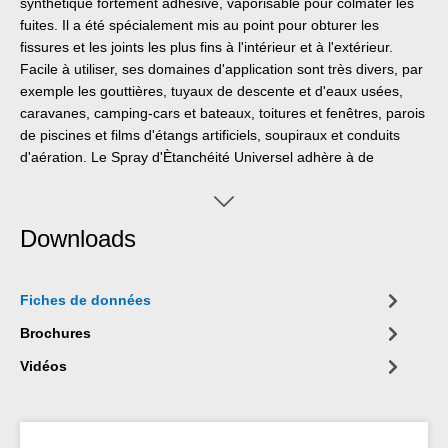
synthétique fortement adhésive, vaporisable pour colmater les
fuites. Il a été spécialement mis au point pour obturer les
fissures et les joints les plus fins à l'intérieur et à l'extérieur.
Facile à utiliser, ses domaines d'application sont très divers, par
exemple les gouttières, tuyaux de descente et d'eaux usées,
caravanes, camping-cars et bateaux, toitures et fenêtres, parois
de piscines et films d'étangs artificiels, soupiraux et conduits
d'aération. Le Spray d'Ètanchéité Universel adhère à de
nombreuses surfaces, par exemple la pierre, le métal, les
matières plastiques, le bois, l'émail etc. Cet aérosol peut être
recouvert de peinture, il résiste à l'eau, aux intempéries et aux
Downloads
UV. Il protège les métaux de la corrosion et il est exempt de
bitume et de silicone.
Fiches de données
Brochures
Vidéos