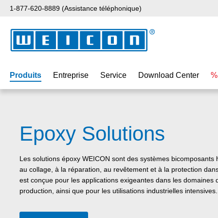
1-877-620-8889 (Assistance téléphonique)
ser au contenu principal
Passer à la recherche
Passer à la navigation principale
Produits
Entreprise
Service
Download Center
%
Epoxy Solutions
Les solutions époxy WEICON sont des systèmes bicomposants 
au collage, à la réparation, au revêtement et à la protection dan
est conçue pour les applications exigeantes dans les domaines 
production, ainsi que pour les utilisations industrielles intensives.