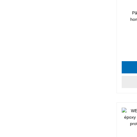
Pâ
hom