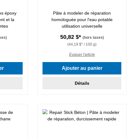
es époxy
Pâte à modeler de réparation
nt et la
homologuée pour l'eau potable
ntes
utilisation universelle
50,82 $*
xes)
(hors taxes)
(44,19 $* / 100 g)
Évaluer l'article
er
Ajouter au panier
Détails