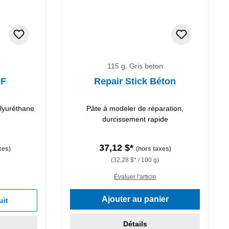
115 g, Gris beton
SF
Repair Stick Béton
lyuréthane
Pâte à modeler de réparation,
durcissement rapide
37,12 $*
xes)
(hors taxes)
(32,28 $* / 100 g)
Évaluer l'article
Ajouter au panier
uit
Détails