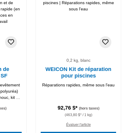
0,2 kg, blanc
n de
WEICON Kit de réparation
 SF
pour piscines
 revêtement
Réparations rapides, même sous l'eau
 polyuréa)
houc, kit de
92,76 $*
xes)
(hors taxes)
(463,80 $* / 1 kg)
Évaluer l'article