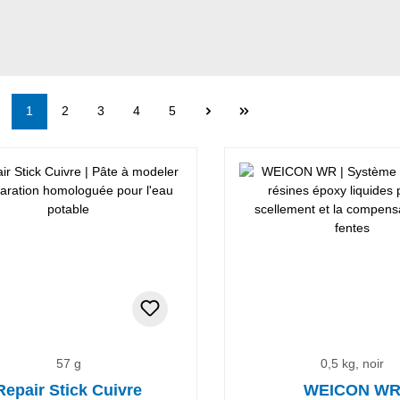
Page
Page
Page
Page
Page
1
2
3
4
5
57 g
0,5 kg, noir
Repair Stick Cuivre
WEICON W