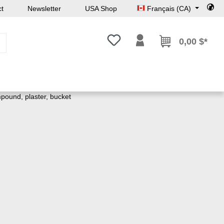
ct
Newsletter
USA Shop
Français (CA)
Vous avez 0 articles dans votre l
0,00 $*