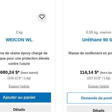
2 kg
0,55 kg, marron
WEICON WL
Uréthane 90 
me de résine époxy chargé de
Masse de scellement en po
que pour une protection élevée
contre l'usure
680,24 $*
114,14 $*
(hors taxes)
(hors ta
(340,12 $* / 1 kg)
(207,53 $* / 1 kg)
Évaluer l'article
Évaluer l'article
Ajouter au panier
Demande de prod
Détails
Détails