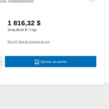
EAN:
9999999999999
1 816,32 $
Prix régulier :
20 kg
(90,82 $* / 1 kg)
Prix HT, frais de livraison en sus
Quantité de produit : Entrez la quantité s
e
Ajouter au panier