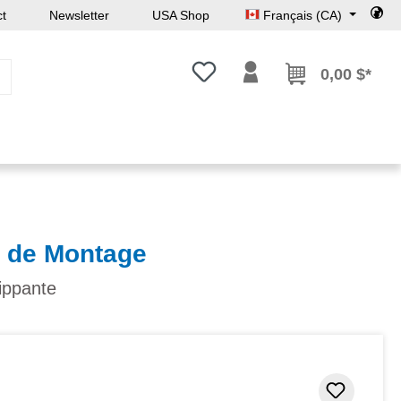
ct
Newsletter
USA Shop
Français (CA)
Vous avez 0 articles dans votre l
0,00 $*
e de Montage
rippante
Ajouter