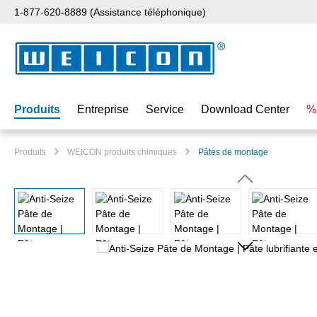
1-877-620-8889 (Assistance téléphonique)
ser au contenu principal
Passer à la recherche
Passer à la navigation principale
Produits
Entreprise
Service
Download Center
%
Produits
WEICON produits chimiques
Pâtes de montage
Ignorer la galerie d'images