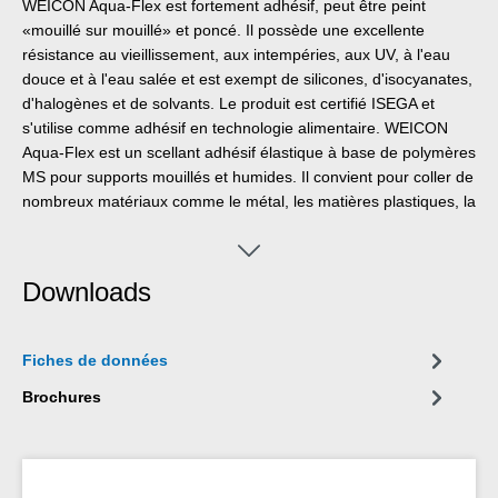
WEICON Aqua-Flex est fortement adhésif, peut être peint
«mouillé sur mouillé» et poncé. Il possède une excellente
résistance au vieillissement, aux intempéries, aux UV, à l'eau
douce et à l'eau salée et est exempt de silicones, d'isocyanates,
d'halogènes et de solvants. Le produit est certifié ISEGA et
s'utilise comme adhésif en technologie alimentaire. WEICON
Aqua-Flex est un scellant adhésif élastique à base de polymères
MS pour supports mouillés et humides. Il convient pour coller de
nombreux matériaux comme le métal, les matières plastiques, la
céramique, le bois, le verre et la pierre. Le scellant adhésif
s'utilise dans la construction de tuyauteries, la chaudronnerie, la
construction d'appareils, la ventilation et la climatisation, le
Downloads
jardinage et le paysagisme, le secteur sanitaire et partout où les
silicones ou les produits siliconés sont inappropriés.
Fiches de données
Brochures