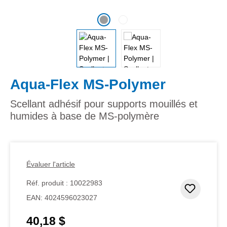
Aqua-Flex MS-Polymer
Scellant adhésif pour supports mouillés et
humides à base de MS-polymère
Évaluer l'article
Réf. produit :
10022983
Ajouter
EAN:
4024596023027
40,18 $
Prix régulier :