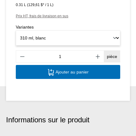
0.31 L
(129,61 $* / 1 L)
Prix HT, frais de livraison en sus
Variantes
Quant
pièce
Ajouter au panier
Informations sur le produit