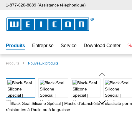
1-877-620-8889 (Assistance téléphonique)
ser au contenu principal
Passer à la recherche
Passer à la navigation principale
Produits
Entreprise
Service
Download Center
%
Produits
Nouveaux produits
Ignorer la galerie d'images