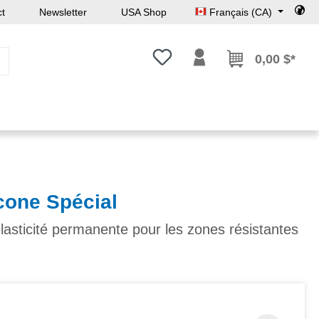
ct
Newsletter
USA Shop
Français (CA)
Vous avez 0 articles dans votre l
0,00 $*
icone Spécial
élasticité permanente pour les zones résistantes