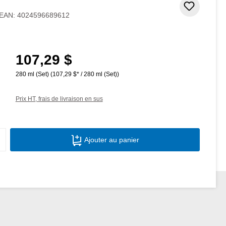
Ajouter
EAN:
4024596689612
107,29 $
Prix régulier :
280 ml (Set)
(107,29 $* / 280 ml (Set))
Prix HT, frais de livraison en sus
Quantité de produit : Entrez la quantité s
Ajouter au panier