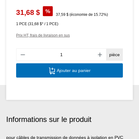
Prix de vente :
%
31,68 $
Prix régulier :
37,59 $
(économie de 15.72%)
1 PCE
(31,68 $* / 1 PCE)
Prix HT, frais de livraison en sus
Quant
pièce
Ajouter au panier
Informations sur le produit
pour câbles de transmission de données à isolation en PVC