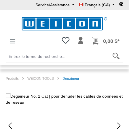
Service/Assistance
Français (CA)
Passer au contenu principal
Vous avez 0 articles dans votre l
0,00 $*
Produits
WEICON TOOLS
Dégaineur
Ignorer la galerie d'images