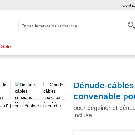
Conta
 Sale
Dénude-câbles 
convenable pou
pour dégainer et dénud
incluse