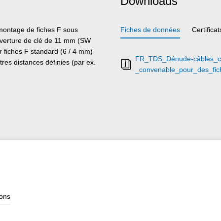
Downloads
émontage de fiches F sous
Fiches de données
Certificat
uverture de clé de 11 mm (SW
 fiches F standard (6 / 4 mm)
FR_TDS_Dénude-câbles_c
res distances définies (par ex.
_convenable_pour_des_fi
ions