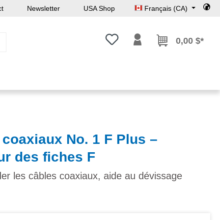
ct
Newsletter
USA Shop
Français (CA)
Vous avez 0 articles dans votre l
0,00 $*
coaxiaux No. 1 F Plus –
r des fiches F
er les câbles coaxiaux, aide au dévissage