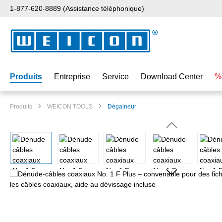
1-877-620-8889 (Assistance téléphonique)
ser au contenu principal
Passer à la recherche
Passer à la navigation principale
Produits
Entreprise
Service
Download Center
%
Produits
WEICON TOOLS
Dégaineur
Ignorer la galerie d'images