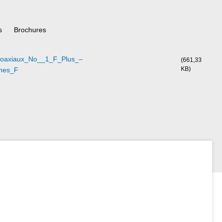
s
Brochures
oaxiaux_No__1_F_Plus_–
(661,33
KB)
ches_F