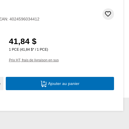
Ajouter
EAN:
4024596034412
41,84 $
Prix régulier :
1 PCE
(41,84 $* / 1 PCE)
Prix HT, frais de livraison en sus
Quantité de produit : Entrez la quantité s
e
Ajouter au panier