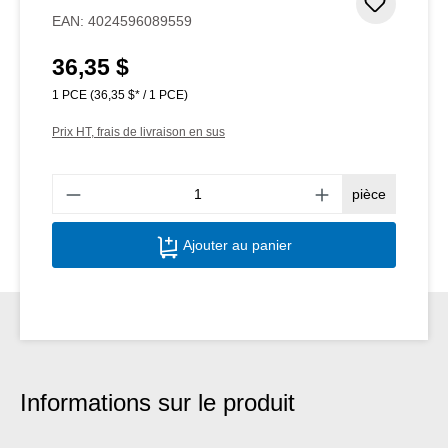
Ajouter
EAN:
4024596089559
36,35 $
Prix régulier :
1 PCE
(36,35 $* / 1 PCE)
Prix HT, frais de livraison en sus
Quant
pièce
Ajouter au panier
Informations sur le produit