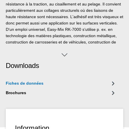
résistance à la traction, au cisaillement et au pelage. Il convient
particulièrement aux collages structurels où des liaisons de
haute résistance sont nécessaires. L'adhésif est très visqueux et
donc permet aussi une application sur les surfaces verticales.
D‘un emploi universel, Easy-Mix RK-7000 s‘utilise p. ex. en
technologie des matières plastiques, construction métallique,
construction de carrosseries et de véhicules, construction de
machines, électrotechnique, travail du bois ou en construction
de stands de foires et d‘expositions. Pour l'application des
produits Easy-Mix 50 ml, le pistolet de dosage Easy-Mix D 50
Downloads
est nécessaire.
Fiches de données
Brochures
Information