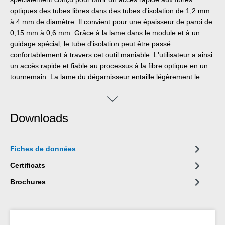
optiques des tubes libres dans des tubes d'isolation de 1,2 mm
à 4 mm de diamètre. Il convient pour une épaisseur de paroi de
0,15 mm à 0,6 mm. Grâce à la lame dans le module et à un
guidage spécial, le tube d'isolation peut être passé
confortablement à travers cet outil maniable. L'utilisateur a ainsi
un accès rapide et fiable au processus à la fibre optique en un
tournemain. La lame du dégarnisseur entaille légèrement le
tube d'isolation (par ex. en PE) et l'utilisateur peut plier et
rompre le tube sans problème, sans endommager la fibre
optique fragile. Si nécessaire, le guidage et la lame dans les
Downloads
demi-coquilles peuvent être échangés ou remplacés sous forme
de modules.L'outil de dénudage pour fibres optiques Fibre Tube
No. 2 a été spécialement conçu pour offrir un accès rapide aux
Fiches de données
fibres optiques des tubes libres dans des tubes d'isolation de
1,2 mm à 4 mm de diamètre. Il convient pour une épaisseur de
Certificats
paroi de 0,15 mm à 0,6 mm. Grâce à la lame dans le module et
Brochures
à un guidage spécial, le tube d'isolation peut être passé
confortablement à travers cet outil maniable. L'utilisateur a ainsi
un accès rapide et fiable au processus à la fibre optique en un
tournemain. La lame du dégarnisseur entaille légèrement le