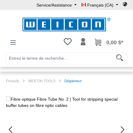
Service/Assistance
Français (CA)
Passer au contenu principal
Vous avez 0 articles dans votre l
0,00 $*
Produits
WEICON TOOLS
Dégaineur
Ignorer la galerie d'images