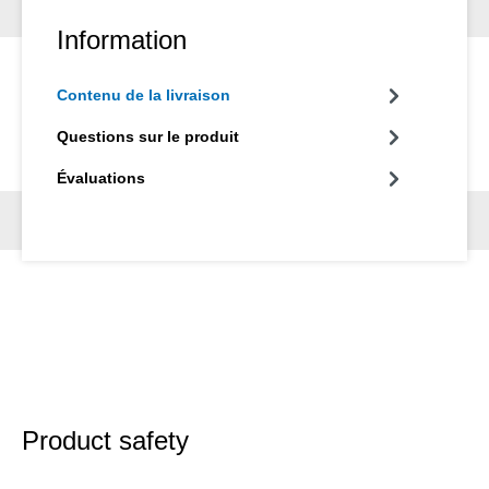
tube d'isolation (par ex. en PE) et l'utilisateur peut plier et
Information
rompre le tube sans problème, sans endommager la fibre
optique fragile. Si nécessaire, le guidage et la lame dans les
demi-coquilles peuvent être échangés ou remplacés sous forme
Contenu de la livraison
de modules.
Questions sur le produit
Évaluations
Product safety