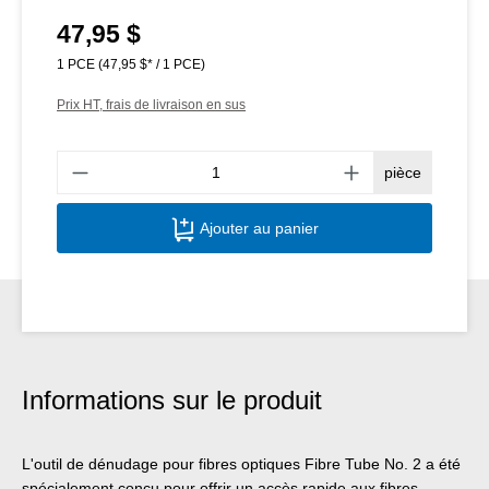
47,95 $
Prix régulier :
1 PCE
(47,95 $* / 1 PCE)
Prix HT, frais de livraison en sus
Quant
pièce
Ajouter au panier
Informations sur le produit
L'outil de dénudage pour fibres optiques Fibre Tube No. 2 a été
spécialement conçu pour offrir un accès rapide aux fibres