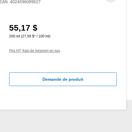
EAN:
4024596089627
55,17 $
Prix régulier :
200 ml
(27,58 $* / 100 ml)
Prix HT, frais de livraison en sus
Demande de produit