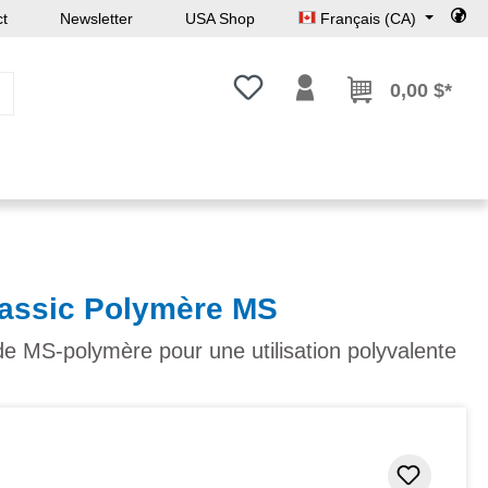
ct
Newsletter
USA Shop
Français (CA)
Vous avez 0 articles dans votre l
0,00 $*
lassic Polymère MS
 de MS-polymère pour une utilisation polyvalente
Ajouter