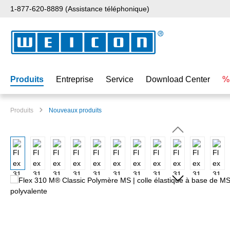
1-877-620-8889 (Assistance téléphonique)
ser au contenu principal
Passer à la recherche
Passer à la navigation principale
Produits
Entreprise
Service
Download Center
%
Produits
Nouveaux produits
Ignorer la galerie d'images