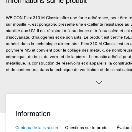
Informations sur le produit
WEICON Flex 310 M Classic offre une forte adhérence, peut être re
sur mouillé », est ponçable, présente une excellente résistance au 
stabilité aux UV. Il est résistant à l'eau douce et à l'eau salée et es
d'isocyanate, d'halogènes et de solvants. Le produit est certifié IS
adhésif dans la technologie alimentaire. Flex 310 M Classic est un 
polymère MS et convient pour le collage des métaux, de nombreuses
céramique, du bois, du verre et de la pierre. Le mastic adhésif peut 
métallique, la construction de réservoirs et d'appareils, la construc
et de conteneurs, dans la technique de ventilation et de climatisation
dans la construction de yachts et de bateaux, dans industrie maritim
gazier, dans l'industrie de l'armement, dans l'industrie de la défense
les produits contenant du silicone ne sont pas appropriés.
Information
Contenu de la livraison
Questions sur le produit
Évaluat