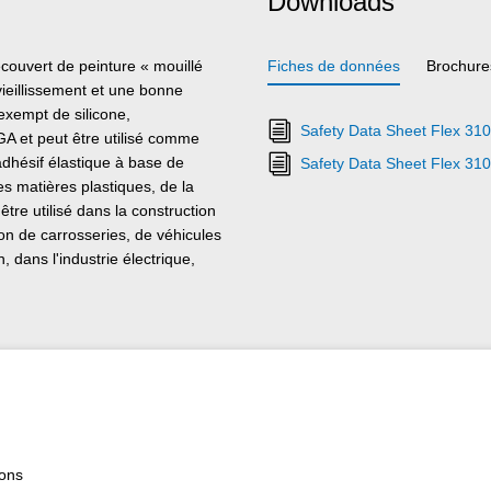
Downloads
couvert de peinture « mouillé
Fiches de données
Brochure
vieillissement et une bonne
t exempt de silicone,
Safety Data Sheet Flex 31
EGA et peut être utilisé comme
adhésif élastique à base de
Safety Data Sheet Flex 31
 matières plastiques, de la
être utilisé dans la construction
tion de carrosseries, de véhicules
, dans l'industrie électrique,
e, dans le secteur pétrolier et
 et partout où les silicones ou
ions