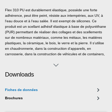
Flex 310 PU est durablement élastique, possède une forte
adhérence, peut être peint, résiste aux intempéries, aux UV, à
l‘eau douce et à l‘eau salée. Il est exempt de silicones. Ce
produit est un scellant adhésif élastique à base de polyuréthane
(PUR) permettant de réaliser des collages et des scellements
sur de nombreux matériaux, comme les métaux, les matières
plastiques, la céramique, le bois, le verre et la pierre. Il s‘utilise
en chaudronnerie, dans la construction d‘appareils, en
carrosserie, dans la construction de véhicules et de containers,
la ventilation et la climatisation, la technique des matières
plastiques, l‘industrie énergétique et électrique et partout où des
silicones ou des produits siliconés ne conviennent pas.
Downloads
Fiches de données
Brochures