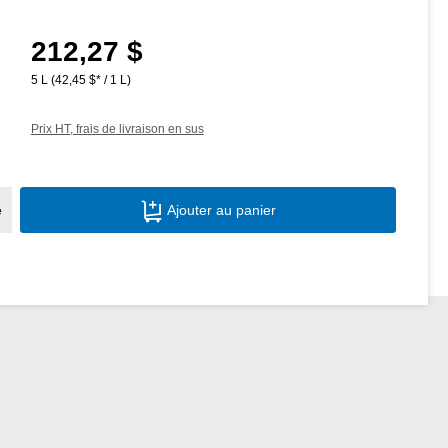
212,27 $
Prix régulier :
5 L
(42,45 $* / 1 L)
Prix HT, frais de livraison en sus
Quantité de produit : Entrez la quantité s
e
Ajouter au panier