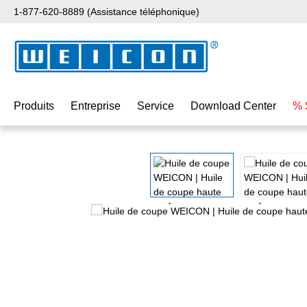
1-877-620-8889 (Assistance téléphonique)
ser au contenu principal
Passer à la recherche
Passer à la navigation principale
Produits
Entreprise
Service
Download Center
% 
Ignorer la galerie d'images