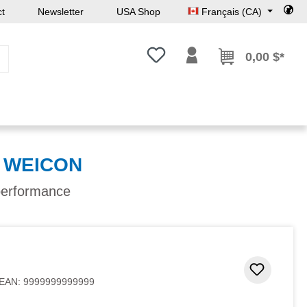
ct
Newsletter
USA Shop
Français (CA)
Vous avez 0 articles dans votre l
0,00 $*
e WEICON
performance
Ajouter
EAN:
9999999999999