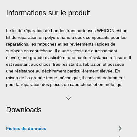
Informations sur le produit
Le kit de réparation de bandes transporteuses WEICON est un
kit de réparation en polyuréthane à deux composants pour les
réparations, les retouches et les revêtements rapides de
surfaces en caoutchouc. Il a une vitesse de durcissement
élevée, une grande élasticité et une haute résistance à l'usure. Il
est résistant aux chocs, très résistant à l'abrasion et possède
une résistance au déchirement particulièrement élevée. En
raison de sa grande tenue mécanique, il convient notamment
pour la réparation des pièces en caoutchouc et en métal qui
sont exposés à des chocs, à l'abrasion, à des vibrations ou à
des oscillations. Le kit de réparation de bandes transporteuses
se caractérise par sa simplicité et sa rapidité de traitement. Le
Downloads
système convient à de nombreuses applications, telles que la
réparation et le revêtement de bandes transporteuses, la
réparation de revêtements en caoutchouc, la protection souple
Fiches de données
contre l'usure et la réparation rapide des surfaces usées en