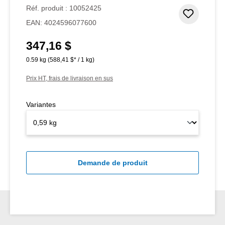
Note moyenne de 5 sur 5 étoiles
Réf. produit :
10052425
Ajouter
EAN:
4024596077600
347,16 $
Prix régulier :
0.59 kg
(588,41 $* / 1 kg)
Prix HT, frais de livraison en sus
Variantes
Demande de produit