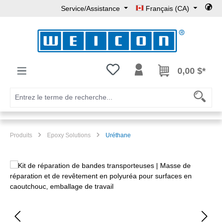
Service/Assistance
Français (CA)
Passer au contenu principal
Vous avez 0 articles dans votre l
0,00 $*
Produits
Epoxy Solutions
Uréthane
Ignorer la galerie d'images