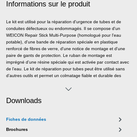
Informations sur le produit
Le kit est utilisé pour la réparation d'urgence de tubes et de
conduites défectueux ou endommagés. Il se compose d'un
WEICON Repair Stick Multi-Purpose (homologué pour l'eau
potable), d'une bande de réparation spéciale en plastique
renforcé de fibres de verre, d'une notice de montage et d'une
paire de gants de protection. Le ruban de montage est
imprégné d’une résine spéciale qui est activée par contact avec
de l’eau. Le kit de réparation pour tubes peut être utilisé sans
d’autres outils et permet un colmatage fiable et durable des
fissures et fuites. Il se distingue par son application facile et
rapide et possède des forces d’adhésion exceptionnelles, une
haute résistance contre la pression et des agents chimiques,
Downloads
ainsi qu’une résistance de température jusqu’à + 150°C. Sous
30 minutes, le ruban est durci complètement et robuste. Grâce
aux caractéristiques textiles de la bande, la bonne flexibilité et
Fiches de données
l’utilisation facile, le kit de réparation convient surtout pour fuites
aux coudes, raccords en T et aux endroits difficilement
Brochures
accessibles. Il peut être utilisé sur beaucoup de surfaces,