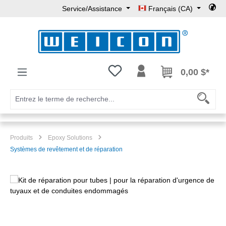
Service/Assistance
Français (CA)
Passer au contenu principal
Vous avez 0 articles dans votre l
0,00 $*
Produits
Epoxy Solutions
Systèmes de revêtement et de réparation
Ignorer la galerie d'images