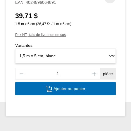
EAN:
4024596064891
39,71 $
Prix régulier :
1.5 m x 5 cm
(26,47 $* / 1 m x 5 cm)
Prix HT, frais de livraison en sus
Variantes
Quant
pièce
Ajouter au panier