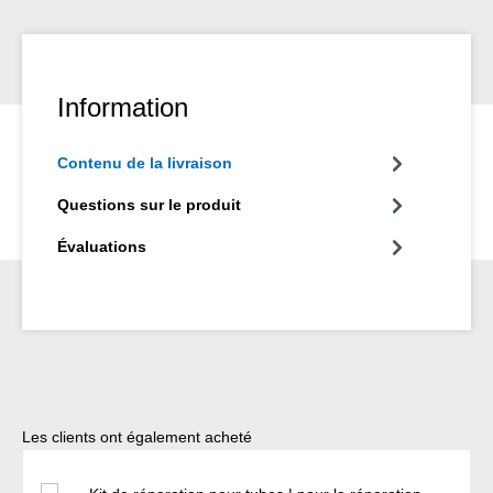
comme l’acier inox, aluminium, cuivre, PVC, nombreux matières
de plastiques, fibre en verre, béton, céramique et caoutchouc.
Information
Contenu de la livraison
Questions sur le produit
Évaluations
Ignorer la galerie de produits
Les clients ont également acheté