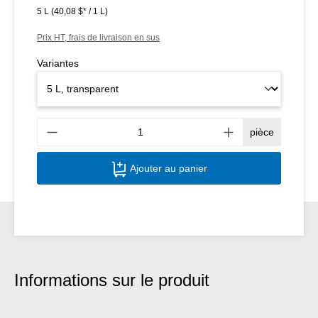
5 L
(40,08 $* / 1 L)
Prix HT, frais de livraison en sus
Variantes
Quant
pièce
Ajouter au panier
Informations sur le produit