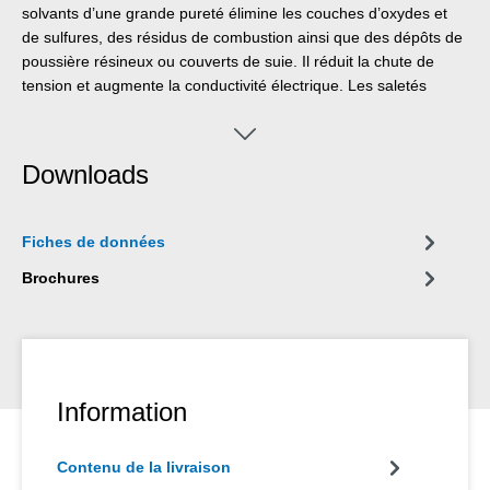
solvants d’une grande pureté élimine les couches d’oxydes et
de sulfures, des résidus de combustion ainsi que des dépôts de
poussière résineux ou couverts de suie. Il réduit la chute de
tension et augmente la conductivité électrique. Les saletés
pouvant causer des courants de fuite sont éliminées. Le
Nettoyant Electricité WEICON s'utilise sur des pièces
électrotechnique ou mécaniques, tels qu'appareils électriques,
Downloads
instruments de mesure, outils, balances, commutateurs et
capteurs ou connecteurs électriques, contacts, relais et
installations de commutation.
Fiches de données
Brochures
Information
Contenu de la livraison