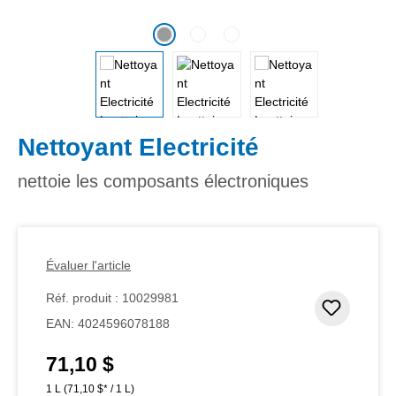
Nettoyant Electricité
nettoie les composants électroniques
Évaluer l'article
Réf. produit :
10029981
Ajouter
EAN:
4024596078188
71,10 $
Prix régulier :
1 L
(71,10 $* / 1 L)