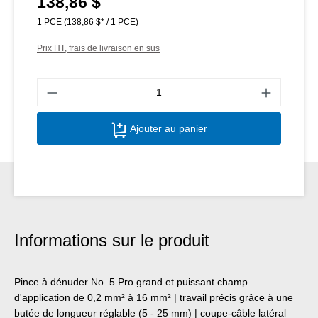
138,86 $
Prix régulier :
1 PCE
(138,86 $* / 1 PCE)
Prix HT, frais de livraison en sus
Quant
Ajouter au panier
Informations sur le produit
Pince à dénuder No. 5 Pro grand et puissant champ
d'application de 0,2 mm² à 16 mm² | travail précis grâce à une
butée de longueur réglable (5 - 25 mm) | coupe‑câble latéral