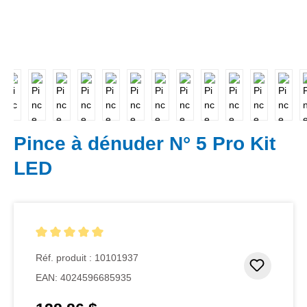
Pince à dénuder N° 5 Pro Kit
LED
Note moyenne de 5 sur 5 étoiles
Réf. produit :
10101937
Ajouter
EAN:
4024596685935