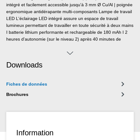
intégré et facilement accessible jusqu'à 3 mm Ø Cu/Al | poignée
ergonomique antidérapante multi‑composants Lampe de travail
LED L'éclairage LED intégré assure un espace de travail
lumineux permettant de travailler en toute sécurité à deux mains
I batterie lithium performante et rechargeable de 180 mAh I 2
heures d'autonomie (sur le niveau 2) après 40 minutes de
charge I trois niveaux de luminosité jusqu'à 250 lumens,
température de couleur : 6500 K I boîtier en polycarbonate
étanche à la poussière, protégé contre les projections d'eau et
Downloads
résistant aux chocs, testé selon la classe de protection IP65 I
compatible avec de nombreuses pinces à dénuder WEICON
TOOLS
Fiches de données
Brochures
Information