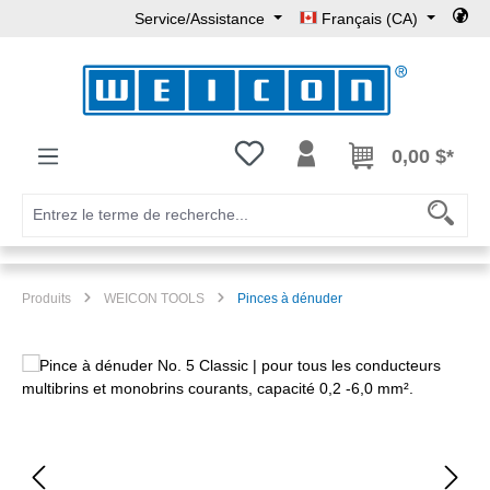
Service/Assistance
Français (CA)
Passer au contenu principal
Vous avez 0 articles dans votre l
0,00 $*
Produits
WEICON TOOLS
Pinces à dénuder
Ignorer la galerie d'images