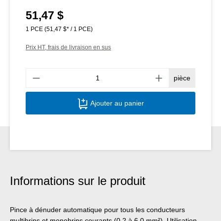
51,47 $
Prix régulier :
1 PCE
(51,47 $* / 1 PCE)
Prix HT, frais de livraison en sus
Quant
pièce
Ajouter au panier
Informations sur le produit
Pince à dénuder automatique pour tous les conducteurs
multibrins et monobrins courants (0,2 à 6,0 mm²). Utilisation