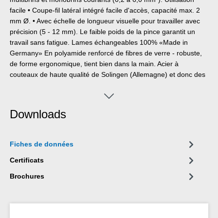
facile • Coupe-fil latéral intégré facile d'accès, capacité max. 2
mm Ø. • Avec échelle de longueur visuelle pour travailler avec
précision (5 - 12 mm). Le faible poids de la pince garantit un
travail sans fatigue. Lames échangeables 100% «Made in
Germany» En polyamide renforcé de fibres de verre - robuste,
de forme ergonomique, tient bien dans la main. Acier à
couteaux de haute qualité de Solingen (Allemagne) et donc des
lames durables. Pinces à dénuder automatique pour dénudage
de tous les conducteurs multibrins et monobrins courants (0,2 à
6,0 mm²). Le palpeur spécial détecte automatiquement la
Downloads
section du conducteur et permet ainsi un dégainage rapide et
impeccable. Ainsi l'endommagement des conducteurs intérieurs
est empêché. Cet outil se caractérise notamment par sa facilité
Fiches de données
d'utilisation et son mécanisme de fonctionnement fluide. Une
dimension de longueur optique (5 à 12 mm) permet de dégainer
Certificats
les câbles avec une précision millimétrique. Un coupe-fil latéral
Brochures
bien accessible est intégré dans l’outil. Il coupe des câbles
jusqu’à un diamètre de 2 mm. Le faible poids de la pince N° 5
garantit un travail sans fatigue.