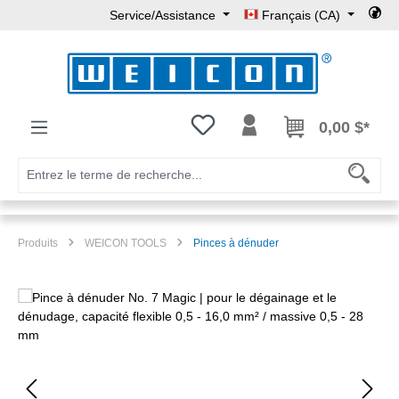
Service/Assistance
Français (CA)
Passer au contenu principal
Vous avez 0 articles dans votre l
0,00 $*
Produits
WEICON TOOLS
Pinces à dénuder
Ignorer la galerie d'images