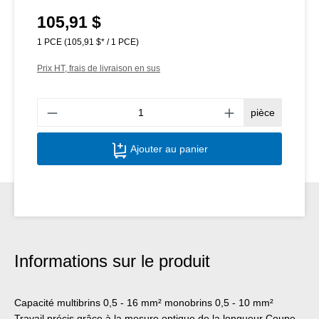
105,91 $
Prix régulier :
1 PCE
(105,91 $* / 1 PCE)
Prix HT, frais de livraison en sus
Quant
pièce
Ajouter au panier
Informations sur le produit
Capacité multibrins 0,5 - 16 mm² monobrins 0,5 - 10 mm²
Travail précis grâce à la mesure optique de la longueur Coupe-