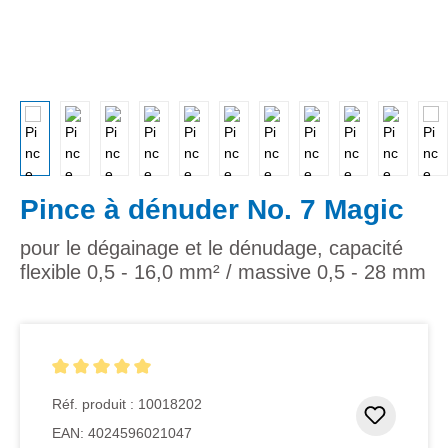
Pince à dénuder No. 7 Magic
pour le dégainage et le dénudage, capacité
flexible 0,5 - 16,0 mm² / massive 0,5 - 28 mm
Note moyenne de 5 sur 5 étoiles
Réf. produit :
10018202
Ajouter
EAN:
4024596021047