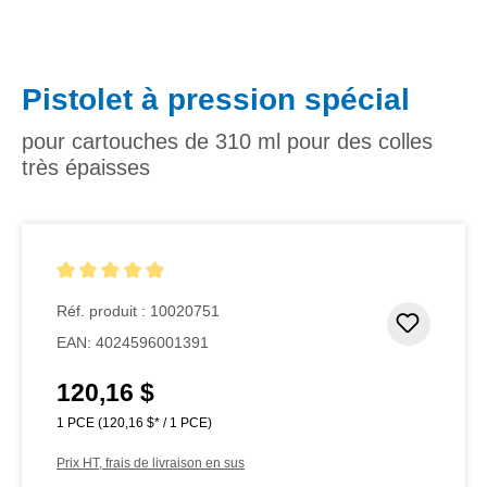
Pistolet à pression spécial
pour cartouches de 310 ml pour des colles
très épaisses
Note moyenne de 5 sur 5 étoiles
Réf. produit :
10020751
Ajouter
EAN:
4024596001391
120,16 $
Prix régulier :
1 PCE
(120,16 $* / 1 PCE)
Prix HT, frais de livraison en sus