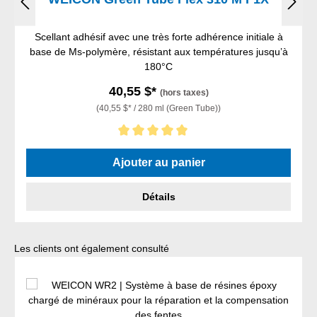
Scellant adhésif avec une très forte adhérence initiale à
base de Ms-polymère, résistant aux températures jusqu’à
180°C
40,55 $*
(hors taxes)
(40,55 $* / 280 ml (Green Tube))
Note moyenne de 5 sur 5 étoiles
Ajouter au panier
Détails
Ignorer la galerie de produits
Les clients ont également consulté