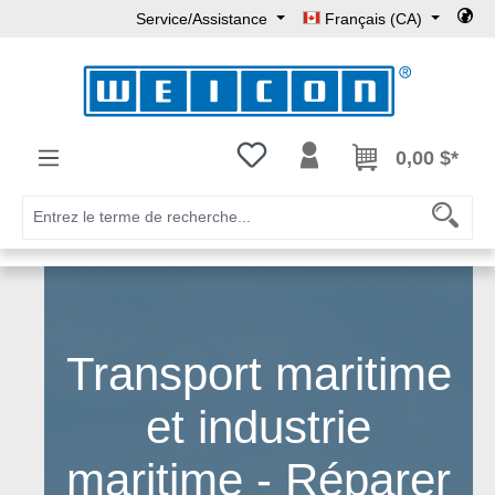
Service/Assistance
Français (CA)
Passer au contenu principal
Vous avez 0 articles dans votre l
0,00 $*
Transport maritime
et industrie
maritime - Réparer