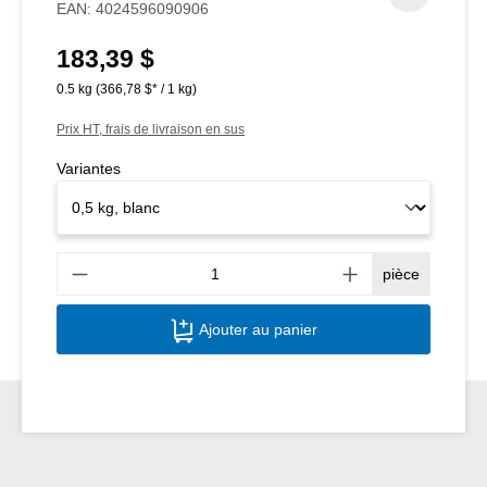
EAN:
4024596090906
183,39 $
Prix régulier :
0.5 kg
(366,78 $* / 1 kg)
Prix HT, frais de livraison en sus
Variantes
Quant
pièce
Ajouter au panier