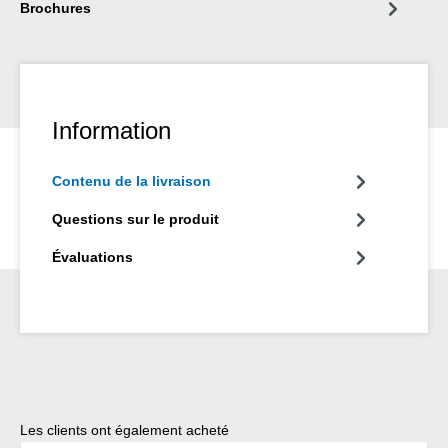
Brochures
WEICON pour une structure de système.
Information
Contenu de la livraison
Questions sur le produit
Évaluations
Ignorer la galerie de produits
Les clients ont également acheté