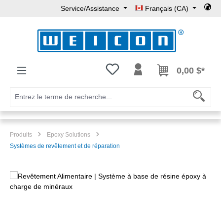
Service/Assistance
Français (CA)
Passer au contenu principal
Vous avez 0 articles dans votre l
0,00 $*
Produits
Epoxy Solutions
Systèmes de revêtement et de réparation
Ignorer la galerie d'images