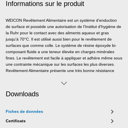
Informations sur le produit
WEICON Revêtement Alimentaire est un système d'enduction
de surface et possède une autorisation de l'Institut d'hygiène de
la Ruhr pour le contact avec des aliments aqueux et gras
jusqu'à 70°C. Il est utilisé aussi bien pour le revêtement de
surfaces que comme colle. Le système de résine époxyde bi-
composant fluide a une teneur élevée en charges minérales
fines. Le revêtement est facile à appliquer et adhère même sous
une contrainte mécanique sur les surfaces les plus diverses.
Revêtement Alimentaire présente une très bonne résistance
chimique et convient au revêtement de pièces très diverses,
comme les pompes, les convoyeurs, les vis de levage, les
trémies, les réservoirs et les tuyaux. Grâce à son homologation
Downloads
alimentaire, ce revêtement convient aux applications dans le
domaine de l'eau potable, dans l'industrie des boissons, dans
l'industrie pharmaceutique, dans l'industrie chimique, dans les
Fiches de données
cuisines industrielles, les boulangeries ou dans la production
alimentaire. Revêtement Alimentaire convient seul ou en
Certificats
combinaison avec l'un des autres types de métaux plastiques