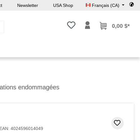
ct
Newsletter
USA Shop
Français (CA)
Vous avez 0 articles dans votre l
0,00 $*
isations endommagées
Ajouter
EAN:
4024596014049