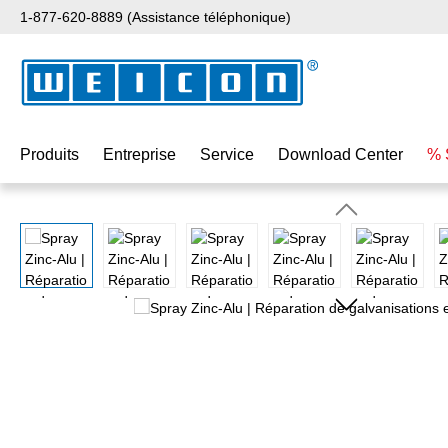
1-877-620-8889 (Assistance téléphonique)
ser au contenu principal
Passer à la recherche
Passer à la navigation principale
Produits
Entreprise
Service
Download Center
% 
Ignorer la galerie d'images