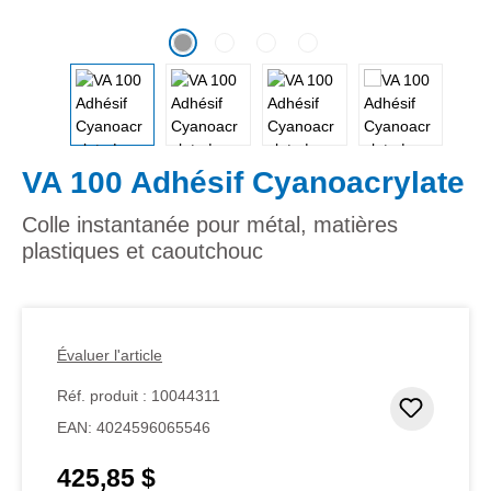
VA 100 Adhésif Cyanoacrylate
Colle instantanée pour métal, matières
plastiques et caoutchouc
Évaluer l'article
Réf. produit :
10044311
Ajouter
EAN:
4024596065546
425,85 $
Prix régulier :