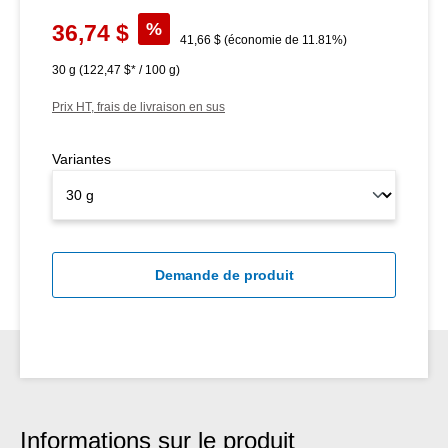
Prix de vente :
%
36,74 $
Prix régulier :
41,66 $
(économie de 11.81%)
30 g
(122,47 $* / 100 g)
Prix HT, frais de livraison en sus
Variantes
Demande de produit
Informations sur le produit