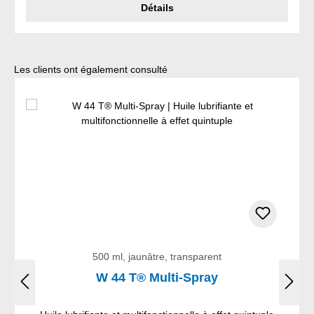
Détails
Ignorer la galerie de produits
Les clients ont également consulté
500 ml, jaunâtre, transparent
W 44 T® Multi-Spray