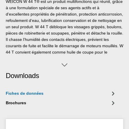
WEICON W 44 T® est un produit multifonctions qui réunit, grâce
à une formulation spéciale de ses agents actifs et à
d‘excellentes propriétés de pénétration, protection anticorrosion,
refoulement d‘eau, lubrification conservation et de nettoyage en
un seul produit. W 44 T débloque les vissages grippés, boulons,
pièces de robinetterie et soupapes, pénètre et détache la rouille.
Il chasse l’humidité des contacts électriques, prévient les
courants de fuite et facilite le démarrage de moteurs mouillés. W
44 T convient également comme huile de coupe pour le
perçage ou découpage. Cette huile élimine les grincements et
les craquements sur les charnières, glissières, paliers,
articulations et attelages de toutes sortes. W44 T nettoie les
Downloads
surfaces métalliques et laisse un film très fin adhérant
longtemps. Ne s’étend pas, ne colle pas et n’attire pas la
poussière. Il protège et entretient tous les outils, machines,
Fiches de données
appareils électriques et mécaniques de précision et les
maintient en état de fonctionner.
Brochures