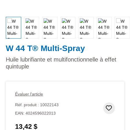
W 44 T® Multi-Spray
Huile lubrifiante et multifonctionnelle à effet
quintuple
Évaluer l'article
Réf. produit :
10022143
Ajouter
EAN:
4024596022013
13,42 $
Prix régulier :