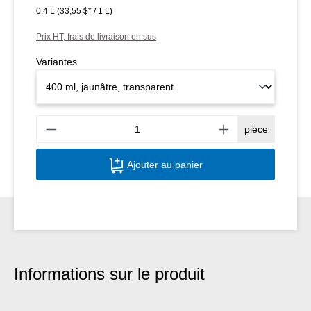
0.4 L
(33,55 $* / 1 L)
Prix HT, frais de livraison en sus
Variantes
Quant
pièce
Ajouter au panier
Informations sur le produit