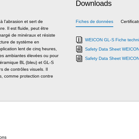
Downloads
l'abrasion et sert de
Fiches de données
Certificat
. Il est fluide, peut être
hargé de minéraux et résiste
WEICON GL-S Fiche techn
cture de système en
cation lent de cinq heures,
Safety Data Sheet WEICON
ures ambiantes élevées ou pour
Safety Data Sheet WEICON
Céramique BL (bleu) et GL-S
 de contrôles visuels. Il
és, comme protection contre
et pour la réparation des pièces
e dans la construction de
domaines industriels.
ions