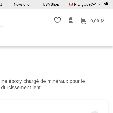
ct
Newsletter
USA Shop
Français (CA)
Vous avez 0 articles dans votre l
0,00 $*
ine époxy chargé de minéraux pour le
 durcissement lent