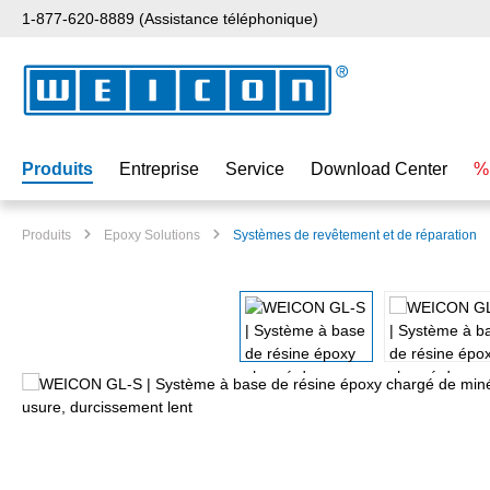
1-877-620-8889 (Assistance téléphonique)
ser au contenu principal
Passer à la recherche
Passer à la navigation principale
Produits
Entreprise
Service
Download Center
%
Produits
Epoxy Solutions
Systèmes de revêtement et de réparation
Ignorer la galerie d'images