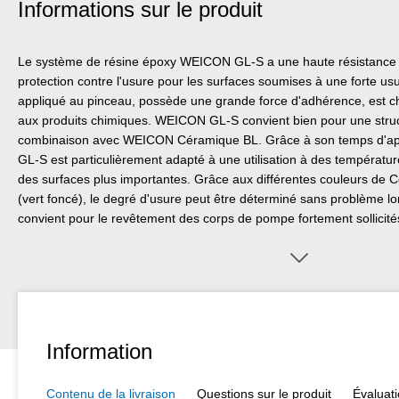
Informations sur le produit
Le système de résine époxy WEICON GL-S a une haute résistance à 
protection contre l'usure pour les surfaces soumises à une forte usure
appliqué au pinceau, possède une grande force d'adhérence, est c
aux produits chimiques. WEICON GL-S convient bien pour une stru
combinaison avec WEICON Céramique BL. Grâce à son temps d'appli
GL-S est particulièrement adapté à une utilisation à des températ
des surfaces plus importantes. Grâce aux différentes couleurs de 
(vert foncé), le degré d'usure peut être déterminé sans problème lors
convient pour le revêtement des corps de pompe fortement sollicit
l'usure des paliers lisses, des goulottes, des trémies et des tuyaux 
en fonte, des vannes et des pales de ventilateur. Le produit s'utilis
machines, d'installations et d'appareils et dans beaucoup d'autres 
Information
Contenu de la livraison
Questions sur le produit
Évaluat