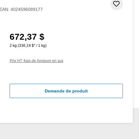
Ajouter
EAN:
4024596089177
672,37 $
Prix régulier :
2 kg
(336,19 $* / 1 kg)
Prix HT, frais de livraison en sus
Demande de produit