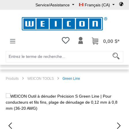
Service/Assistance
Français (CA)
Passer au contenu principal
Vous avez 0 articles dans votre l
0,00 $*
Produits
WEICON TOOLS
Green Line
Ignorer la galerie d'images