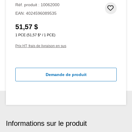
Note moyenne de 4.5 sur 5 étoiles
Réf. produit :
10062000
Ajouter
EAN:
4024596089535
51,57 $
Prix régulier :
1 PCE
(51,57 $* / 1 PCE)
Prix HT, frais de livraison en sus
Demande de produit
Informations sur le produit