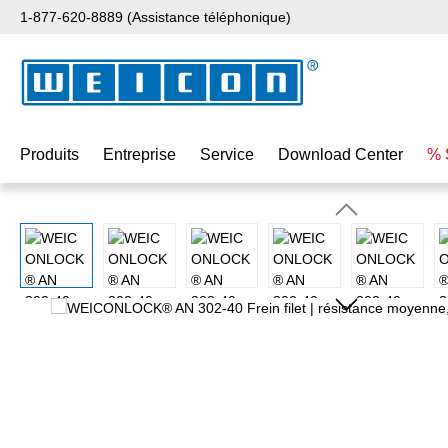
1-877-620-8889 (Assistance téléphonique)
ser au contenu principal
Passer à la recherche
Passer à la navigation principale
Produits
Entreprise
Service
Download Center
% 
Ignorer la galerie d'images