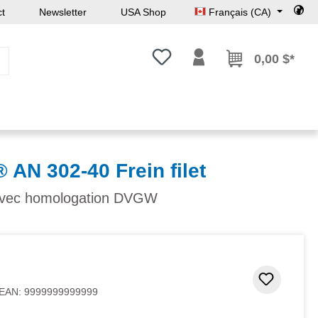
ct
Newsletter
USA Shop
Français (CA)
Vous avez 0 articles dans votre l
0,00 $*
N 302-40 Frein filet
avec homologation DVGW
Ajouter
EAN:
9999999999999