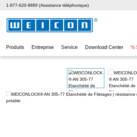
1-877-620-8889 (Assistance téléphonique)
ser au contenu principal
Passer à la recherche
Passer à la navigation principale
Produits
Entreprise
Service
Download Center
% 
Ignorer la galerie d'images