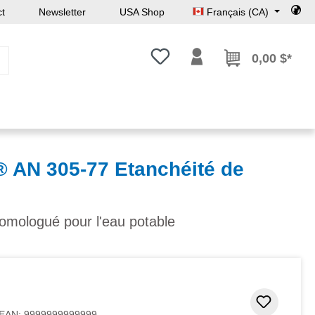
ct
Newsletter
USA Shop
Français (CA)
Vous avez 0 articles dans votre l
0,00 $*
AN 305-77 Etanchéité de
omologué pour l'eau potable
Ajouter
EAN:
9999999999999