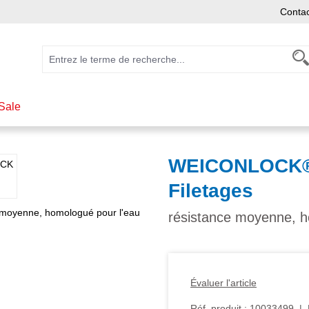
Conta
Sale
WEICONLOCK® 
Filetages
résistance moyenne, h
Évaluer l'article
Réf. produit :
10033499
|