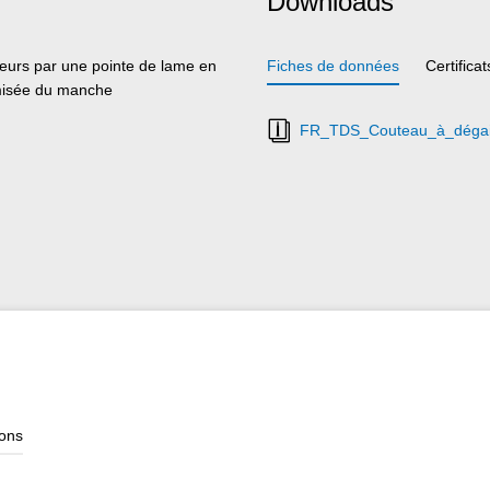
Downloads
cteurs par une pointe de lame en
Fiches de données
Certificat
imisée du manche
FR_TDS_Couteau_à_dégai
ions