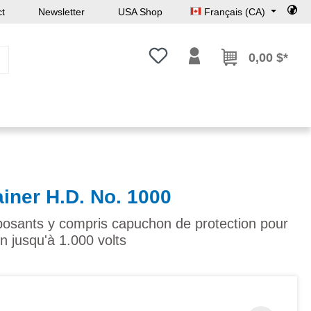
ct
Newsletter
USA Shop
Français (CA)
Vous avez 0 articles dans votre l
0,00 $*
iner H.D. No. 1000
sants y compris capuchon de protection pour
n jusqu'à 1.000 volts