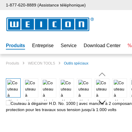
1-877-620-8889 (Assistance téléphonique)
ser au contenu principal
Passer à la recherche
Passer à la navigation principale
Produits
Entreprise
Service
Download Center
%
Produits
WEICON TOOLS
Outils spéciaux
Ignorer la galerie d'images