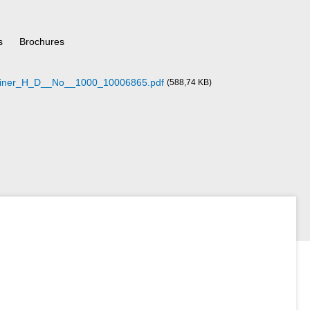
s
Brochures
ner_H_D__No__1000_10006865.pdf
(588,74 KB)