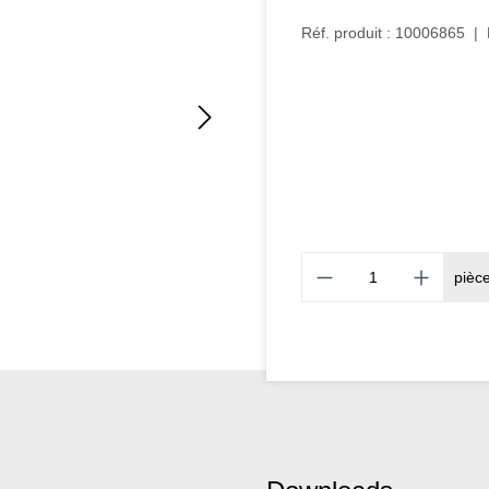
Réf. produit :
10006865
|
pièc