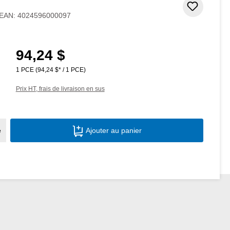
Ajouter
EAN:
4024596000097
94,24 $
Prix régulier :
1 PCE
(94,24 $* / 1 PCE)
Prix HT, frais de livraison en sus
Quantité de produit : Entrez la quantité s
e
Ajouter au panier