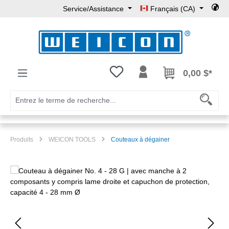
Service/Assistance
Français (CA)
Passer au contenu principal
Vous avez 0 articles dans votre l
0,00 $*
Produits
WEICON TOOLS
Couteaux à dégainer
Ignorer la galerie d'images