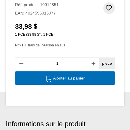
Note moyenne de 5 sur 5 étoiles
Réf. produit :
10012851
Ajouter
EAN:
4024596015077
33,98 $
Prix régulier :
1 PCE
(33,98 $* / 1 PCE)
Prix HT, frais de livraison en sus
Quant
pièce
Ajouter au panier
Informations sur le produit