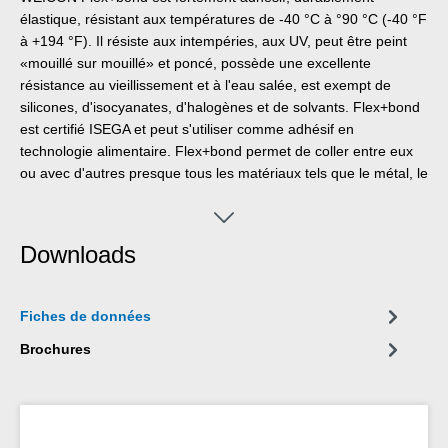
élastique, résistant aux températures de -40 °C à °90 °C (-40 °F
à +194 °F). Il résiste aux intempéries, aux UV, peut être peint
«mouillé sur mouillé» et poncé, possède une excellente
résistance au vieillissement et à l'eau salée, est exempt de
silicones, d'isocyanates, d'halogènes et de solvants. Flex+bond
est certifié ISEGA et peut s'utiliser comme adhésif en
technologie alimentaire. Flex+bond permet de coller entre eux
ou avec d'autres presque tous les matériaux tels que le métal, le
bois, les matières plastiques, le verre, la céramique. WEICON
Flex-bond s'utilise dans de nombreux domaines industriels.
Downloads
Fiches de données
Brochures