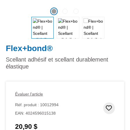
Flex+bond®
Scellant adhésif et scellant durablement
élastique
Évaluer l'article
Réf. produit :
10012994
Ajouter
EAN:
4024596015138
20,90 $
Prix régulier :