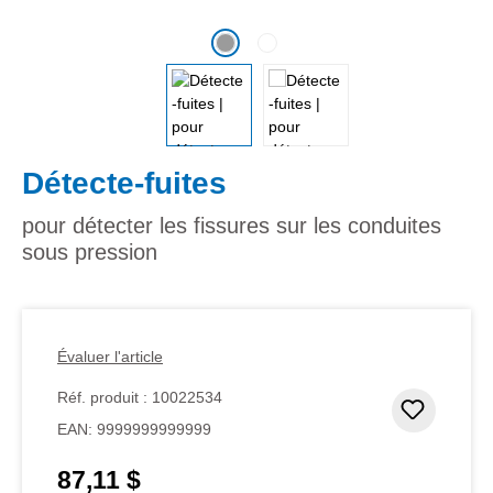
Détecte-fuites
pour détecter les fissures sur les conduites
sous pression
Évaluer l'article
Réf. produit :
10022534
Ajouter
EAN:
9999999999999
87,11 $
Prix régulier :