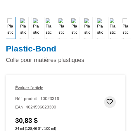
Plastic-Bond
Colle pour matières plastiques
Évaluer l'article
Réf. produit :
10023316
Ajouter
EAN:
4024596023300
30,83 $
Prix régulier :
24 ml
(128,46 $* / 100 ml)