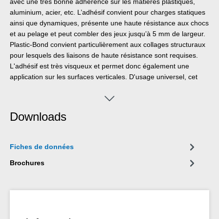
avec une très bonne adhérence sur les matières plastiques,
aluminium, acier, etc. L’adhésif convient pour charges statiques
ainsi que dynamiques, présente une haute résistance aux chocs
et au pelage et peut combler des jeux jusqu’à 5 mm de largeur.
Plastic-Bond convient particulièrement aux collages structuraux
pour lesquels des liaisons de haute résistance sont requises.
L'adhésif est très visqueux et permet donc également une
application sur les surfaces verticales. D'usage universel, cet
adhésif structurel s‘utilise p. ex. en transformation des matières
plastiques, construction métallique, carrosserie et construction
de véhicules, construction de machines, électrotechnique ainsi
Downloads
que dans l’aménagement de stands de foires et d’expositions.
Fiches de données
Brochures