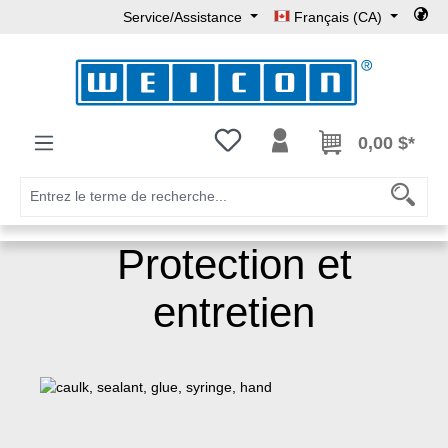
Service/Assistance
Français (CA)
Passer au contenu principal
Vous avez 0 articles dans votre l
0,00 $*
Protection et
entretien