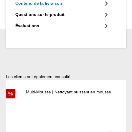
Contenu de la livraison
Questions sur le produit
Évaluations
Ignorer la galerie de produits
Les clients ont également consulté
Réduction
%