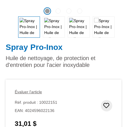
Spray Pro-Inox
Huile de nettoyage, de protection et
d'entretien pour l'acier inoxydable
Évaluer l'article
Réf. produit :
10022151
Ajouter
EAN:
4024596022136
31,01 $
Prix régulier :