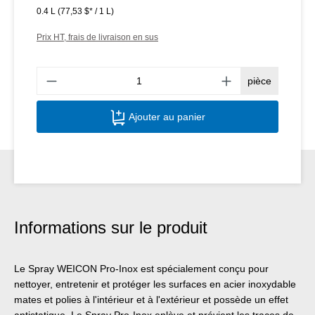
0.4 L
(77,53 $* / 1 L)
Prix HT, frais de livraison en sus
Quant
pièce
Ajouter au panier
Informations sur le produit
Le Spray WEICON Pro-Inox est spécialement conçu pour
nettoyer, entretenir et protéger les surfaces en acier inoxydable
mates et polies à l'intérieur et à l'extérieur et possède un effet
antistatique. Le Spray Pro-Inox enlève et prévient les traces de