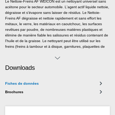
Le Nettoie-Freins AF WEICON est un nettoyant universel sans
acétone pour le secteur automobile. L'agent actif liquide nettoie,
dégraisse et s'évapore sans laisser de résidus. Le Nettoie-
Freins AF dégraisse et nettoie rapidement et sans effort les
métaux, le verre, les matériaux en caoutchouc, les surfaces
revêtues par poudre, de nombreuses matières plastiques et
élimine de manière fiable les salissures et résidus contenant de
l'huile et de la graisse. Le nettoyant peut être utilisé sur les
freins (freins à tambour et à disque, garnitures, plaquettes de
frein, cylindres, ressorts et douilles), sur les embrayages
(garnitures et pièces d'embrayage) ou sur les pièces de moteur
(carburateurs, pompes à essence et à huile, boîtes de vitesses,
Downloads
etc. Mais il convient également au nettoyage des profilés en
plastique, des joints ou des surfaces peintes et peut être utilisé
dans de nombreux domaines de l'industrie et de l'artisanat.
Fiches de données
Brochures