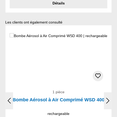
Détails
Ignorer la galerie de produits
Les clients ont également consulté
1 pièce
Bombe Aérosol à Air Comprimé WSD 400
rechargeable