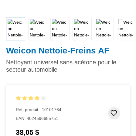
Weicon Nettoie-Freins AF
Nettoyant universel sans acétone pour le
secteur automobile
Note moyenne de 4 sur 5 étoiles
Réf. produit :
10101764
Ajouter
EAN:
4024596685751
38,05 $
Prix régulier :