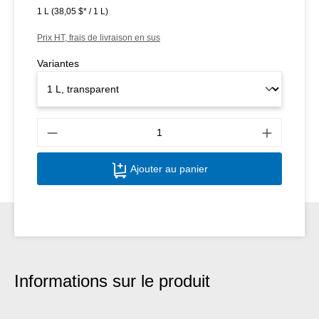
1 L
(38,05 $* / 1 L)
Prix HT, frais de livraison en sus
Variantes
Quant
Ajouter au panier
Informations sur le produit