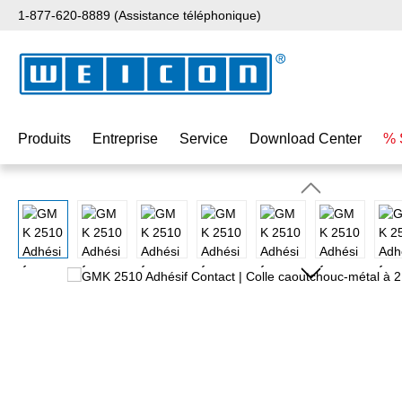
1-877-620-8889 (Assistance téléphonique)
ser au contenu principal
Passer à la recherche
Passer à la navigation principale
Produits
Entreprise
Service
Download Center
% 
Ignorer la galerie d'images