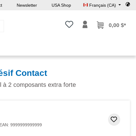
ct
Newsletter
USA Shop
Français (CA)
Vous avez 0 articles dans votre l
0,00 $*
sif Contact
 à 2 composants extra forte
Ajouter
EAN:
9999999999999