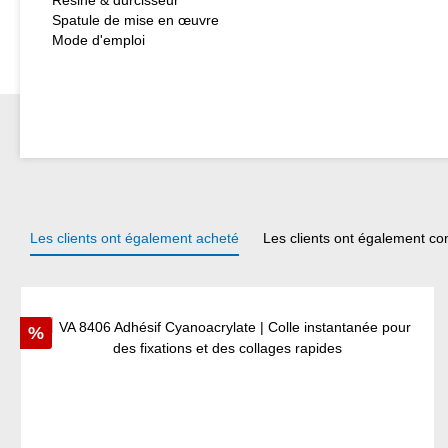
Résine & durcisseur
Spatule de mise en œuvre
Mode d'emploi
Les clients ont également acheté
Les clients ont également co
Ignorer la galerie de produits
Réduction
%