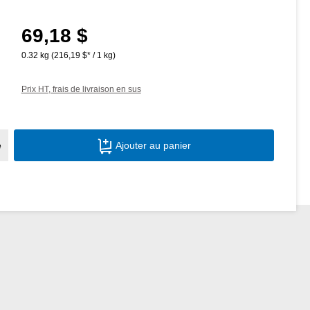
69,18 $
Prix régulier :
0.32 kg
(216,19 $* / 1 kg)
Prix HT, frais de livraison en sus
Quantité de produit : Entrez la quantité s
e
Ajouter au panier