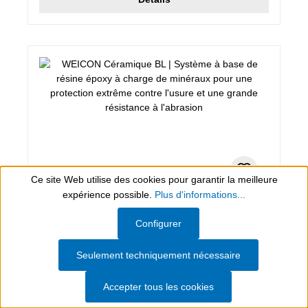
Ce site Web utilise des cookies pour garantir la meilleure
expérience possible.
Plus d'informations...
0,5 kg, bleu
Show toolbar
Configurer
WEICON Céramique BL
Seulement techniquement nécessaire
Système à base de résine époxy à charge de
minéraux pour une protection extrême contre l'usure
Accepter tous les cookies
et une grande résistance à l'abrasion