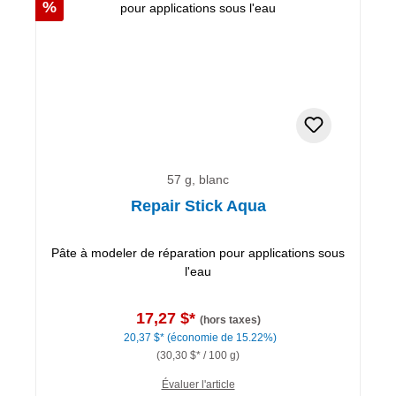
Réduction
%
57 g, blanc
Repair Stick Aqua
Pâte à modeler de réparation pour applications sous
l'eau
17,27 $*
(hors taxes)
20,37 $*
(économie de 15.22%)
(30,30 $* / 100 g)
Évaluer l'article