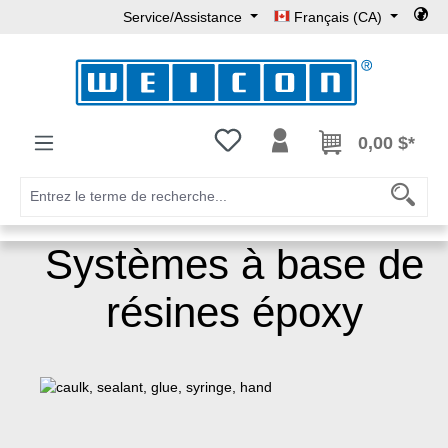
Service/Assistance
Français (CA)
Passer au contenu principal
Vous avez 0 articles dans votre l
0,00 $*
Systèmes à base de
résines époxy