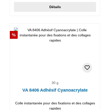
Détails
Réduction
%
30 g
VA 8406 Adhésif Cyanoacrylate
Colle instantanée pour des fixations et des collages
rapides