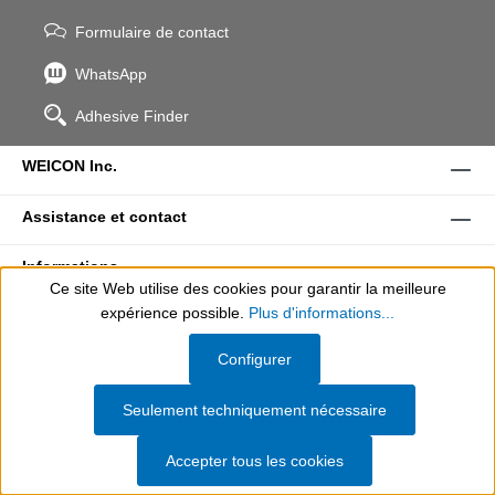
Formulaire de contact
WhatsApp
Adhesive Finder
WEICON Inc.
Assistance et contact
Informations
Ce site Web utilise des cookies pour garantir la meilleure
expérience possible.
Plus d'informations...
Entreprise
Show toolbar
Configurer
Download Center
Seulement techniquement nécessaire
Modes de paiement
Accepter tous les cookies