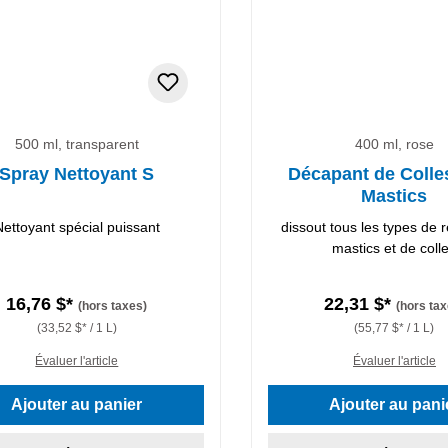
500 ml, transparent
400 ml, rose
Spray Nettoyant S
Décapant de Colles
Mastics
Nettoyant spécial puissant
dissout tous les types de 
mastics et de coll
16,76 $*
22,31 $*
(hors taxes)
(hors tax
(33,52 $* / 1 L)
(55,77 $* / 1 L)
Évaluer l'article
Évaluer l'article
Ajouter au panier
Ajouter au pani