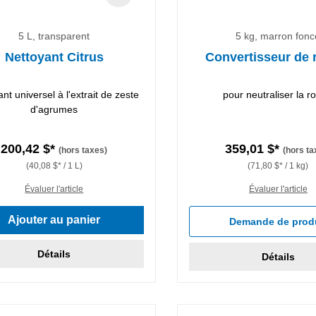
5 L, transparent
5 kg, marron fonc
Nettoyant Citrus
Convertisseur de r
nt universel à l'extrait de zeste
pour neutraliser la ro
d'agrumes
200,42 $*
359,01 $*
(hors taxes)
(hors ta
(40,08 $* / 1 L)
(71,80 $* / 1 kg)
Évaluer l'article
Évaluer l'article
Ajouter au panier
Demande de prod
Détails
Détails