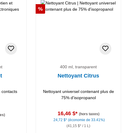
Réduction
%
nt
400 ml, transparent
t
Nettoyant Citrus
s contacts
Nettoyant universel contenant plus de
75% d'isopropanol
16,46 $*
(hors taxes)
es)
24,72 $*
(économie de 33.41%)
(41,15 $* / 1 L)