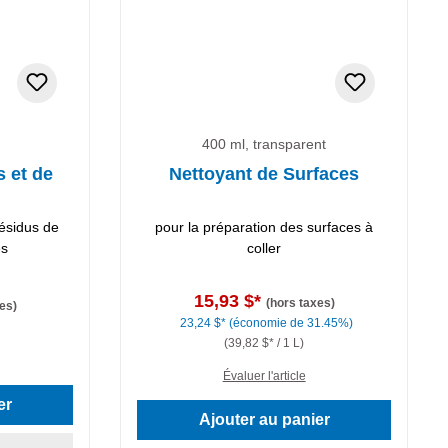
400 ml, transparent
 et de
Nettoyant de Surfaces
résidus de
pour la préparation des surfaces à
es
coller
15,93 $*
(hors taxes)
es)
23,24 $*
(économie de 31.45%)
(39,82 $* / 1 L)
Évaluer l'article
er
Ajouter au panier