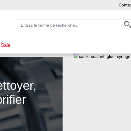
Conta
 Sale
ttoyer,
rifier