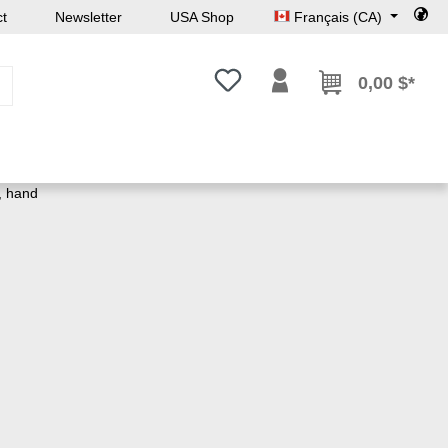
ct
Newsletter
USA Shop
Français (CA)
Vous avez 0 articles dans votre l
0,00 $*