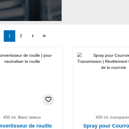
Page
Page
1
2
400 ml, Blanc laiteux
400 ml, transpare
vertisseur de rouille
Spray pour Courro