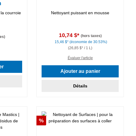
n
la courroie
Nettoyant puissant en mousse
10,74 $*
(hors taxes)
es)
15,46 $*
(économie de 30.53%)
(26,85 $* / 1 L)
Évaluer l'article
er
Ajouter au panier
Détails
Réduction
%