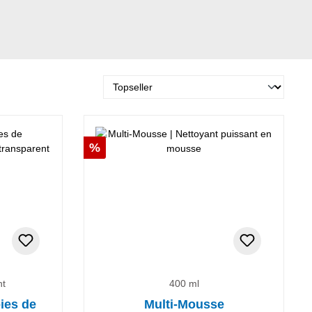
Réduction
%
nt
400 ml
ies de
Multi-Mousse