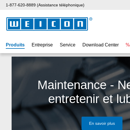
1-877-620-8889 (Assistance téléphonique)
ser au contenu principal
Passer à la recherche
Passer à la navigation principale
Produits
Entreprise
Service
Download Center
%
Maintenance - Ne
entretenir et lub
En savoir plus