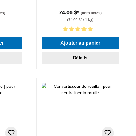
74,06 $*
es)
(hors taxes)
(74,06 $* / 1 kg)
Note moyenne de 5 sur 5 étoiles
er
Ajouter au panier
Détails